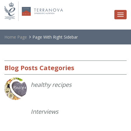
Togg
navi
Home Page
Page With Right Sidebar
Blog
Posts Categories
healthy recipes
Interviews